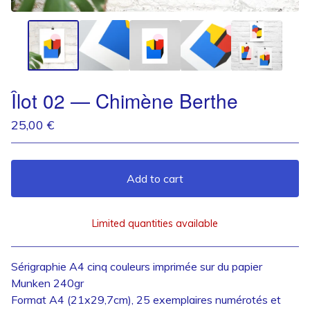
Îlot 02 — Chimène Berthe
25,00
€
Add to cart
Limited quantities available
View cart
Sérigraphie A4 cinq couleurs imprimée sur du papier
Munken 240gr
Format A4 (21x29,7cm), 25 exemplaires numérotés et