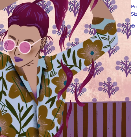
Pr
Si
© 