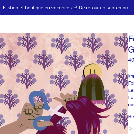
E-shop et boutique en vacances ⛱️ De retour en septembre !
F
G
4
Im
Fo
Le
La
avr
Re
♢