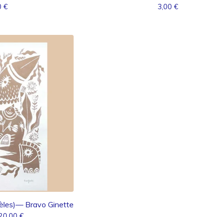
0
€
3,00
€
dèles)— Bravo Ginette
20,00
€