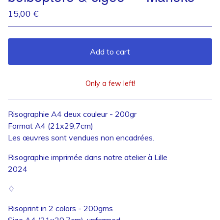
15,00
€
Add to cart
Only a few left!
View cart
Risographie A4 deux couleur - 200gr
Format A4 (21x29,7cm)
Les œuvres sont vendues non encadrées.
Risographie imprimée dans notre atelier à Lille
2024
♢
Risoprint in 2 colors - 200gms