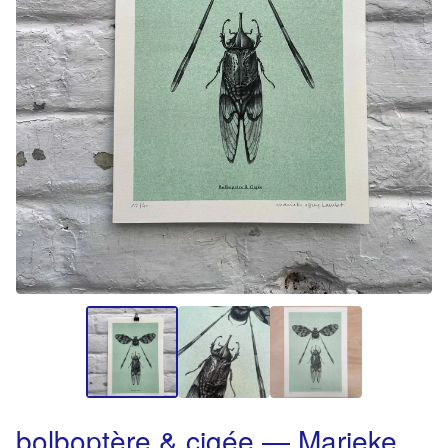
bolboptère & cigée — Marieke